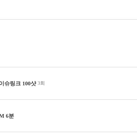
아이슈링크 100샷
3회
M 6분