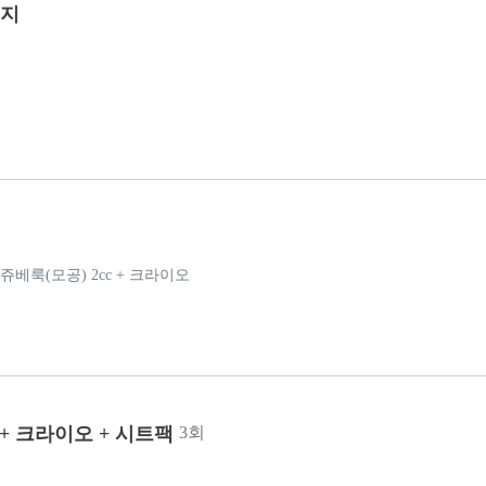
키지
쥬베룩(모공) 2cc + 크라이오
 + 크라이오 + 시트팩
3회