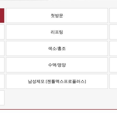
첫방문
리프팅
색소/홍조
수액/영양
남성제모 [젠틀맥스프로플러스]