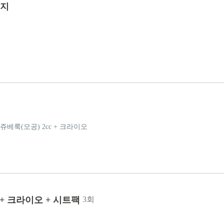
키지
쥬베룩(모공) 2cc + 크라이오
 + 크라이오 + 시트팩
3회