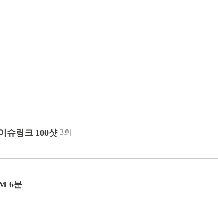
아이슈링크 100샷
3회
M 6분