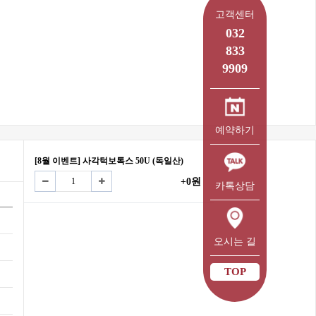
고객센터
032
833
9909
예약하기
[8월 이벤트] 사각턱보톡스 50U (독일산)
+0원
카톡상담
오시는 길
TOP