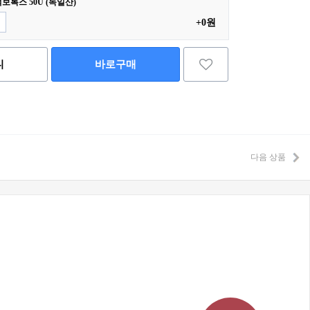
턱보톡스 50U (독일산)
+0원
니
바로구매
다음 상품