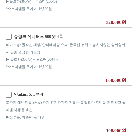
▶울트라(300샷) + 부스터(200샷)
*오로라앰플 추가 시 16,500원
320,000원
3회
슈링크 유니버스 500샷
타이트닝/ 콜라겐 재생/ 안티에이징 효과, 굴곡진 부위도 놓치지않는 섬세함까
지 갖춘 완성형 리프팅
▶ 울트라(300샷) + 부스터(200샷)
*오로라앰플 추가 시 16,500원
800,000원
인모드FX 1부위
고주파 에너지를 SMAS층과 진피층까지 전달해 불필요한 지방을 파괴하고 콜
라겐 재생을 촉진
▶심부볼, 이중턱, 팔자위
108,900원