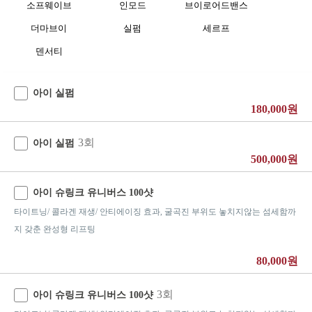
소프웨이브
인모드
브이로어드밴스
더마브이
실펌
세르프
덴서티
아이 실펌
180,000원
3회
아이 실펌
500,000원
아이 슈링크 유니버스 100샷
타이트닝/ 콜라겐 재생/ 안티에이징 효과, 굴곡진 부위도 놓치지않는 섬세함까
지 갖춘 완성형 리프팅
80,000원
3회
아이 슈링크 유니버스 100샷