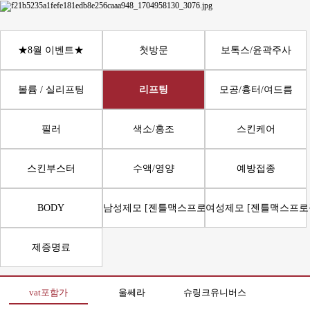
★8월 이벤트★
첫방문
보톡스/윤곽주사
볼륨 / 실리프팅
리프팅
모공/흉터/여드름
필러
색소/홍조
스킨케어
스킨부스터
수액/영양
예방접종
BODY
남성제모 [젠틀맥스프로플러스]
여성제모 [젠틀맥스프로
제증명료
vat포함가
울쎄라
슈링크유니버스