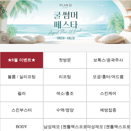
★8월 이벤트★
첫방문
보톡스/윤곽주사
볼륨 / 실리프팅
리프팅
모공/흉터/여드름
필러
색소/홍조
스킨케어
스킨부스터
수액/영양
예방접종
BODY
남성제모 [젠틀맥스프로플러스]
여성제모 [젠틀맥스프로