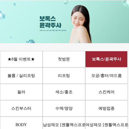
★8월 이벤트★
첫방문
보톡스/윤곽주사
볼륨 / 실리프팅
리프팅
모공/흉터/여드름
필러
색소/홍조
스킨케어
스킨부스터
수액/영양
예방접종
BODY
남성제모 [젠틀맥스프로플러스]
여성제모 [젠틀맥스프로