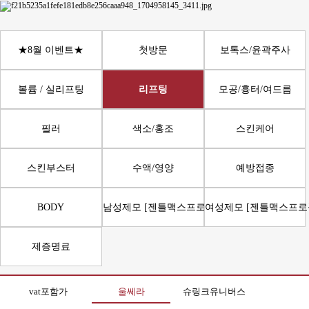
★8월 이벤트★
첫방문
보톡스/윤곽주사
볼륨 / 실리프팅
리프팅
모공/흉터/여드름
필러
색소/홍조
스킨케어
스킨부스터
수액/영양
예방접종
BODY
남성제모 [젠틀맥스프로플러스]
여성제모 [젠틀맥스프로
제증명료
vat포함가
울쎄라
슈링크유니버스