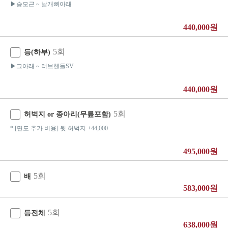
▶승모근 ~ 날개뼈아래
440,000원
5회
등(하부)
▶그아래 ~ 러브핸들SV
440,000원
5회
허벅지 or 종아리(무릎포함)
* [면도 추가 비용] 뒷 허벅지 +44,000
495,000원
5회
배
583,000원
5회
등전체
638,000원