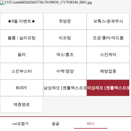
★8월 이벤트★
첫방문
보톡스/윤곽주사
볼륨 / 실리프팅
리프팅
모공/흉터/여드름
필러
색소/홍조
스킨케어
스킨부스터
수액/영양
예방접종
BODY
남성제모 [젠틀맥스프로플러스]
여성제모 [젠틀맥스프로
제증명료
vat포함가
얼굴
바디