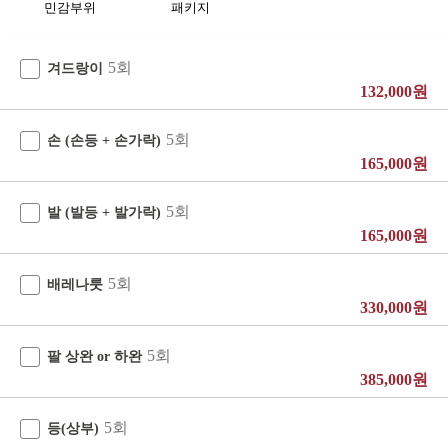
민감부위
패키지
5회
겨드랑이
132,000원
5회
손 (손등 + 손가락)
165,000원
5회
발 (발등 + 발가락)
165,000원
5회
배레나룻
330,000원
5회
팔 상완 or 하완
385,000원
5회
등(상부)