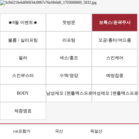
★8월 이벤트★
첫방문
보톡스/윤곽주사
볼륨 / 실리프팅
리프팅
모공/흉터/여드름
필러
색소/홍조
스킨케어
스킨부스터
수액/영양
예방접종
BODY
남성제모 [젠틀맥스프로플러스]
여성제모 [젠틀맥스프로
제증명료
vat포함가
국산
독일산